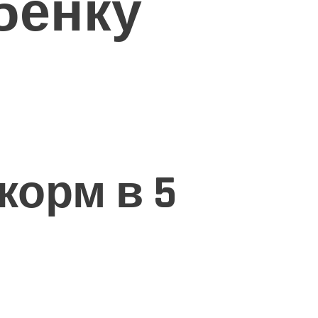
бёнку
корм в 5