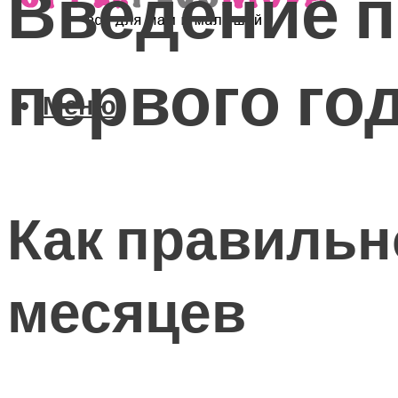
Введение п
первого го
Меню
Как правильн
месяцев