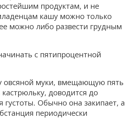
ростейшим продуктам, и не
 младенцам кашу можно только
у ее можно либо развести грудным
начинать с пятипроцентной
ку овсяной муки, вмещающую пять
 кастрюльку, доводится до
я густоты. Обычно она закипает, а
убстанция периодически