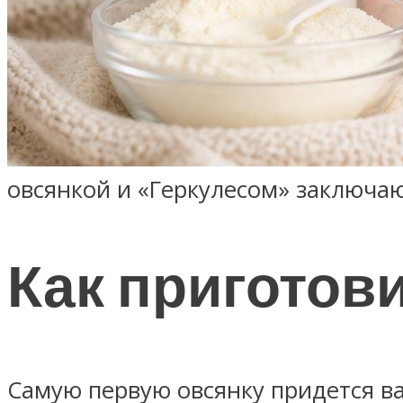
овсянкой и «Геркулесом» заключа
Как приготов
Самую первую овсянку придется ва