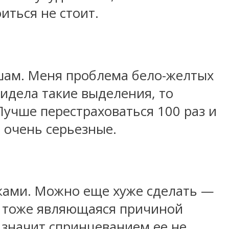
иться не стоит.
яшам. Меня проблема бело-желтых
видела такие выделения, то
Лучше перестраховаться 100 раз и
т очень серьезные.
ками. Можно еще хуже сделать —
а тоже являющаяся причиной
а значит спринцеванием ее не