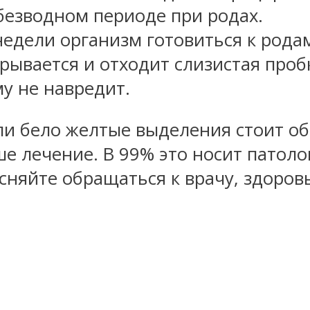
безводном периоде при родах.
дели организм готовиться к родам
крывается и отходит слизистая проб
му не навредит.
и бело желтые выделения стоит обр
е лечение. В 99% это носит патоло
сняйте обращаться к врачу, здоро