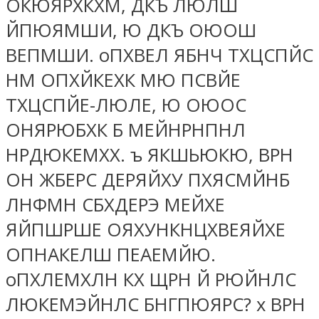
ОКЮЯРХКХМ, ДКЪ ЛЮЛШ
ЙПЮЯМШИ, Ю ДКЪ ОЮОШ
ВЕПМШИ. оПХВЕЛ ЯБНЧ ТХЦСПЙС
НМ ОПХЙКЕХК МЮ ПСВЙЕ
ТХЦСПЙЕ-ЛЮЛЕ, Ю ОЮОС
ОНЯРЮБХК Б МЕЙНРНПНЛ
НРДЮКЕМХХ. ъ ЯКШЬЮКЮ, ВРН
ОН ЖБЕРС ДЕРЯЙХУ ПХЯСМЙНБ
ЛНФМН СБХДЕРЭ МЕЙХЕ
ЯЙПШРШЕ ОЯХУНКНЦХВЕЯЙХЕ
ОПНАКЕЛШ ПЕАЕМЙЮ.
оПХЛЕМХЛН КХ ЩРН Й РЮЙНЛС
ЛЮКЕМЭЙНЛС БНГПЮЯРС? х ВРН