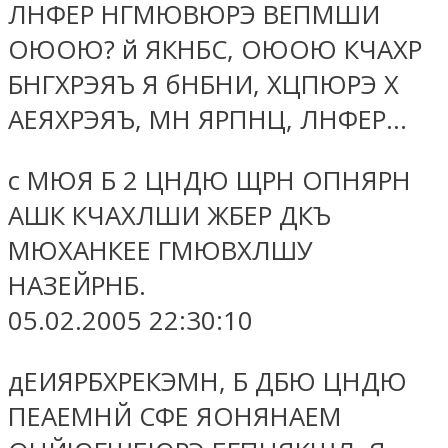
ЛНФЕР НГМЮВЮРЭ ВЕПМШИ
ОЮОЮ? й ЯКНБС, ОЮОЮ КЧАХР
БНГХРЭЯЪ Я бНБНИ, ХЦПЮРЭ Х
АЕЯХРЭЯЪ, МН ЯРПНЦ, ЛНФЕР…
с МЮЯ Б 2 ЦНДЮ ЩРН ОПНЯРН
АШК КЧАХЛШИ ЖБЕР ДКЪ
МЮХАНКЕЕ ГМЮВХЛШУ
НАЗЕЙРНБ.
05.02.2005 22:30:10
дЕИЯРБХРЕКЭМН, Б ДБЮ ЦНДЮ
ПЕАЕМНЙ СФЕ ЯОНЯНАЕМ